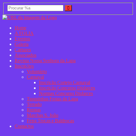
Home
A FOLIA
Eventos
Galeria
Cartazes
Associados
Revista Nossa Senhora da Lapa
Inscrições
Voluntário
Carnaval
Inscrição Cortejo Carnaval
Inscrição Concurso Disfarces
Normas Concurso Disfarces
Tasquinhas Festas da Lapa
Terrado
Rusgas
Marchas S. João
Feira Trocas e Baldrocas
Contactos