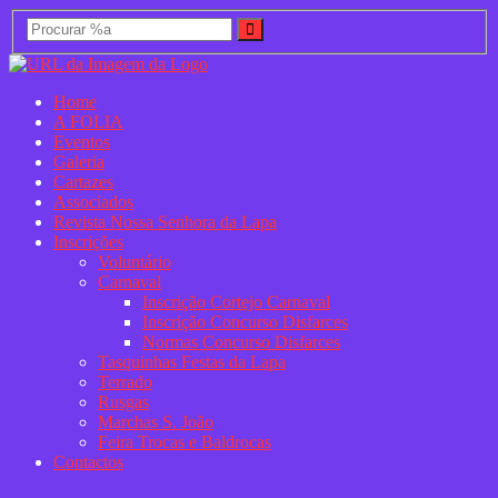
Home
A FOLIA
Eventos
Galeria
Cartazes
Associados
Revista Nossa Senhora da Lapa
Inscrições
Voluntário
Carnaval
Inscrição Cortejo Carnaval
Inscrição Concurso Disfarces
Normas Concurso Disfarces
Tasquinhas Festas da Lapa
Terrado
Rusgas
Marchas S. João
Feira Trocas e Baldrocas
Contactos