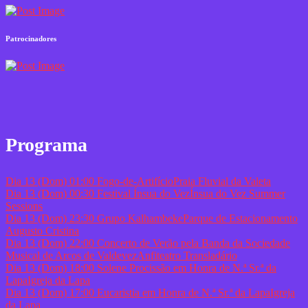
Patrocinadores
Programa
Dia 13 (Dom)
01:00
Fogo-de-Artifício
Praia Fluvial da Valeta
Dia 13 (Dom)
00:30
Festival Ínsua do Vez
Ínsua do Vez Summer
Sessions
Dia 13 (Dom)
23:30
Grupo Kalhambeke
Parque de Estacionamento
Augusto Cristina
Dia 13 (Dom)
22:00
Concerto de Verão pela Banda da Sociedade
Musical de Arcos de Valdevez
Anfiteatro Transladário
Dia 13 (Dom)
18:00
Solene Procissão em Honra de N.ª Sr.ª da
Lapa
Igreja da Lapa
Dia 13 (Dom)
17:00
Eucaristia em Honra de N.ª Sr.ª da Lapa
Igreja
da Lapa