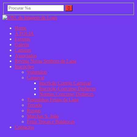
Home
A FOLIA
Eventos
Galeria
Cartazes
Associados
Revista Nossa Senhora da Lapa
Inscrições
Voluntário
Carnaval
Inscrição Cortejo Carnaval
Inscrição Concurso Disfarces
Normas Concurso Disfarces
Tasquinhas Festas da Lapa
Terrado
Rusgas
Marchas S. João
Feira Trocas e Baldrocas
Contactos